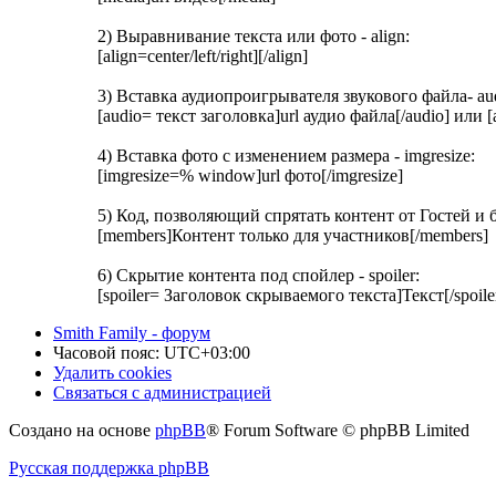
2) Выравнивание текста или фото - align:
[align=center/left/right][/align]
3) Вставка аудиопроигрывателя звукового файла- au
[audio= текст заголовка]url аудио файла[/audio] или [
4) Вставка фото с изменением размера - imgresize:
[imgresize=% window]url фото[/imgresize]
5) Код, позволяющий спрятать контент от Гостей и б
[members]Контент только для участников[/members]
6) Скрытие контента под спойлер - spoiler:
[spoiler= Заголовок скрываемого текста]Текст[/spoiler]
Smith Family - форум
Часовой пояс:
UTC+03:00
Удалить cookies
Связаться с администрацией
Создано на основе
phpBB
® Forum Software © phpBB Limited
Русская поддержка phpBB