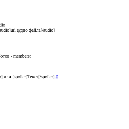
dio
audio]url аудио файла[/audio]
отов - members:
 или [spoiler]Текст[/spoiler]
#