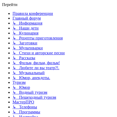
Перейти
Правила конференции
Главный форум
↳ Информация
↳ Наши дети
↳ Кулинария
↳ Рецепты приготовления
↳ Заготовки
↳ Мультиварки
↳ Стихи и авторские песни
↳ Рассказы
↳ Фильм, фильм, фильм!
↳ Любите ли вы театр?!.
↳ Музыкальный
↳ Юмор, анекдоты.
Туризм
↳ Юмор
↳ Водный туризм
↳ Пешеходный туризм
МастерПРО
↳ Телефоны
↳ Программы
↳ Настройка