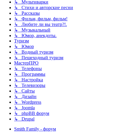
↳ Мультиварки
↳ Стихи и авторские песни
↳ Рассказы
↳ Фильм, фильм, фильм!
↳ Любите ли вы театр?!.
↳ Музыкальный
↳ Юмор, анекдоты.
Туризм
↳ Юмор
↳ Водный туризм
↳ Пешеходный туризм
МастерПРО
↳ Телефоны
↳ Программы
↳ Настройка
↳ Телевизоры
↳ Сайты
↳ Дизайн
↳ Wordpress
↳ Joomla
↳ phpBB форум
↳ Drupal
Smith Family - форум