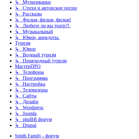
↳ Мультиварки
↳ Стихи и авторские песни
↳ Рассказы
↳ Фильм, фильм, фильм!
↳ Любите ли вы театр?!.
↳ Музыкальный
↳ Юмор, анекдоты.
Туризм
↳ Юмор
↳ Водный туризм
↳ Пешеходный туризм
МастерПРО
↳ Телефоны
↳ Программы
↳ Настройка
↳ Телевизоры
↳ Сайты
↳ Дизайн
↳ Wordpress
↳ Joomla
↳ phpBB форум
↳ Drupal
Smith Family - форум