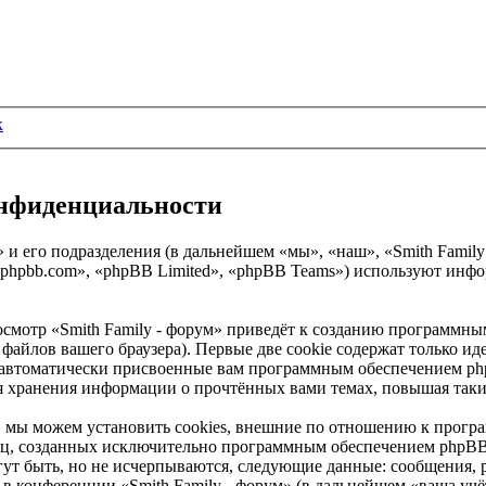
к
конфиденциальности
и его подразделения (в дальнейшем «мы», «наш», «Smith Family - 
phpbb.com», «phpBB Limited», «phpBB Teams») используют инф
смотр «Smith Family - форум» приведёт к созданию программны
айлов вашего браузера). Первые две cookie содержат только иде
 автоматически присвоенные вам программным обеспечением phpB
для хранения информации о прочтённых вами темах, повышая так
» мы можем установить cookies, внешние по отношению к прогр
аниц, созданных исключительно программным обеспечением php
ут быть, но не исчерпываются, следующие данные: сообщения, 
в конференции «Smith Family - форум» (в дальнейшем «ваша учё