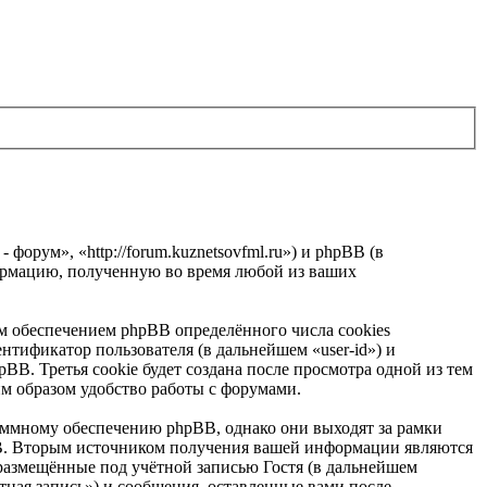
форум», «http://forum.kuznetsovfml.ru») и phpBB (в
ормацию, полученную во время любой из ваших
м обеспечением phpBB определённого числа cookies
нтификатор пользователя (в дальнейшем «user-id») и
B. Третья cookie будет создана после просмотра одной из тем
им образом удобство работы с форумами.
аммному обеспечению phpBB, однако они выходят за рамки
BB. Вторым источником получения вашей информации являются
размещённые под учётной записью Гостя (в дальнейшем
тная запись») и сообщения, оставленные вами после