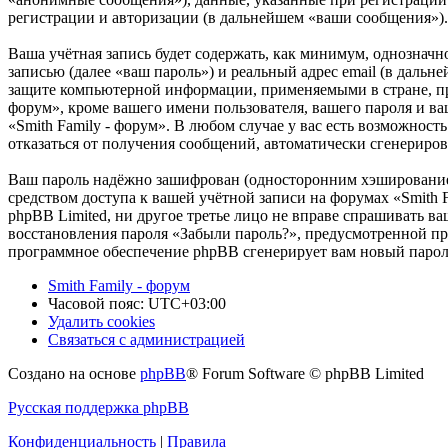
регистрации и авторизации (в дальнейшем «ваши сообщения»).
Ваша учётная запись будет содержать, как минимум, однознач
записью (далее «ваш пароль») и реальный адрес email (в дальн
защите компьютерной информации, применяемыми в стране, пр
форум», кроме вашего имени пользователя, вашего пароля и ва
«Smith Family - форум». В любом случае у вас есть возможност
отказаться от получения сообщений, автоматически сгенерир
Ваш пароль надёжно зашифрован (односторонним хэшированием)
средством доступа к вашей учётной записи на форумах «Smith F
phpBB Limited, ни другое третье лицо не вправе спрашивать ва
восстановления пароля «Забыли пароль?», предусмотренной пр
программное обеспечение phpBB сгенерирует вам новый пароль
Smith Family - форум
Часовой пояс:
UTC+03:00
Удалить cookies
Связаться с администрацией
Создано на основе
phpBB
® Forum Software © phpBB Limited
Русская поддержка phpBB
Конфиденциальность
|
Правила