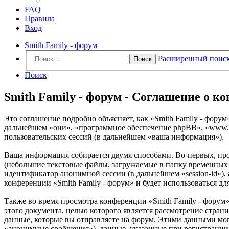
FAQ
Правила
Вход
Smith Family - форум
Расширенный поис
Поиск
Поиск
Smith Family - форум - Соглашение о 
Это соглашение подробно объясняет, как «Smith Family - форум» 
дальнейшем «они», «программное обеспечение phpBB», «www.
пользовательских сессий (в дальнейшем «ваша информация»).
Ваша информация собирается двумя способами. Во-первых, про
(небольшие текстовые файлы, загружаемые в папку временных ф
идентификатор анонимной сессии (в дальнейшем «session-id»),
конференции «Smith Family - форум» и будет использоваться 
Также во время просмотра конференции «Smith Family - форум
этого документа, целью которого является рассмотрение стр
данные, которые вы отправляете на форум. Этими данными мог
«анонимные сообщения»), данные, указанные при регистрации 