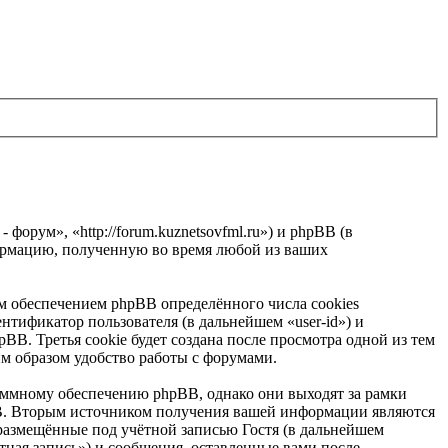
форум», «http://forum.kuznetsovfml.ru») и phpBB (в
ормацию, полученную во время любой из ваших
м обеспечением phpBB определённого числа cookies
нтификатор пользователя (в дальнейшем «user-id») и
B. Третья cookie будет создана после просмотра одной из тем
им образом удобство работы с форумами.
аммному обеспечению phpBB, однако они выходят за рамки
BB. Вторым источником получения вашей информации являются
размещённые под учётной записью Гостя (в дальнейшем
тная запись») и сообщения, оставленные вами после