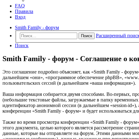
FAQ
Правила
Вход
Smith Family - форум
Расширенный поис
Поиск
Поиск
Smith Family - форум - Соглашение о 
Это соглашение подробно объясняет, как «Smith Family - форум» 
дальнейшем «они», «программное обеспечение phpBB», «www.
пользовательских сессий (в дальнейшем «ваша информация»).
Ваша информация собирается двумя способами. Во-первых, про
(небольшие текстовые файлы, загружаемые в папку временных ф
идентификатор анонимной сессии (в дальнейшем «session-id»),
конференции «Smith Family - форум» и будет использоваться 
Также во время просмотра конференции «Smith Family - форум
этого документа, целью которого является рассмотрение стр
данные, которые вы отправляете на форум. Этими данными мог
«анонимные сообщения»), данные, указанные при регистрации 