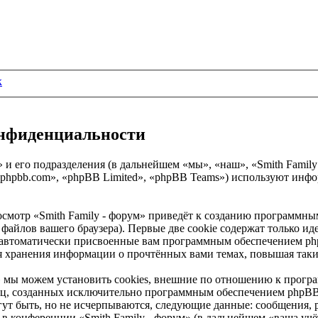
к
конфиденциальности
и его подразделения (в дальнейшем «мы», «наш», «Smith Family - 
phpbb.com», «phpBB Limited», «phpBB Teams») используют инф
смотр «Smith Family - форум» приведёт к созданию программны
айлов вашего браузера). Первые две cookie содержат только иде
 автоматически присвоенные вам программным обеспечением phpB
для хранения информации о прочтённых вами темах, повышая так
» мы можем установить cookies, внешние по отношению к прогр
аниц, созданных исключительно программным обеспечением php
ут быть, но не исчерпываются, следующие данные: сообщения, 
в конференции «Smith Family - форум» (в дальнейшем «ваша учё