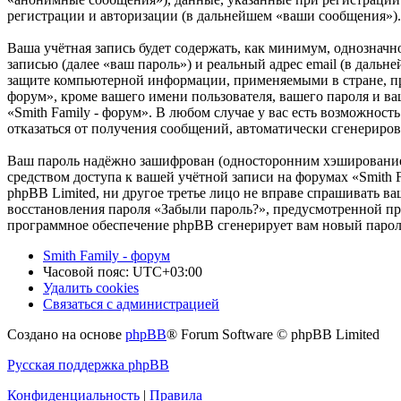
регистрации и авторизации (в дальнейшем «ваши сообщения»).
Ваша учётная запись будет содержать, как минимум, однознач
записью (далее «ваш пароль») и реальный адрес email (в дальн
защите компьютерной информации, применяемыми в стране, пр
форум», кроме вашего имени пользователя, вашего пароля и ва
«Smith Family - форум». В любом случае у вас есть возможност
отказаться от получения сообщений, автоматически сгенерир
Ваш пароль надёжно зашифрован (односторонним хэшированием)
средством доступа к вашей учётной записи на форумах «Smith F
phpBB Limited, ни другое третье лицо не вправе спрашивать ва
восстановления пароля «Забыли пароль?», предусмотренной пр
программное обеспечение phpBB сгенерирует вам новый пароль
Smith Family - форум
Часовой пояс:
UTC+03:00
Удалить cookies
Связаться с администрацией
Создано на основе
phpBB
® Forum Software © phpBB Limited
Русская поддержка phpBB
Конфиденциальность
|
Правила