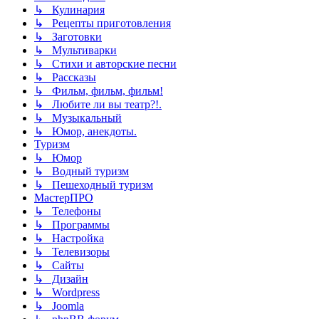
↳ Кулинария
↳ Рецепты приготовления
↳ Заготовки
↳ Мультиварки
↳ Стихи и авторские песни
↳ Рассказы
↳ Фильм, фильм, фильм!
↳ Любите ли вы театр?!.
↳ Музыкальный
↳ Юмор, анекдоты.
Туризм
↳ Юмор
↳ Водный туризм
↳ Пешеходный туризм
МастерПРО
↳ Телефоны
↳ Программы
↳ Настройка
↳ Телевизоры
↳ Сайты
↳ Дизайн
↳ Wordpress
↳ Joomla