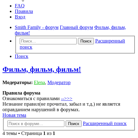
FAQ
Правила
Вход
Smith Family - форум
Главный форум
Фильм, фильм,
фильм!
Расширенный
Поиск
поиск
Поиск
Фильм, фильм, фильм!
Модераторы:
Elena
,
Модератор
Правила форума
Ознакомиться с правилами
-->>>
Незнание правил(не прочитал, забыл и т.д.) не является
оправданием нарушений в форумах.
Новая тема
Расширенный поиск
Поиск
4 темы • Страница
1
из
1