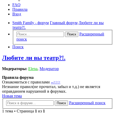
FAQ
Правила
Вход
Smith Family - форум
Главный форум
Любите ли вы
театр?!.
Расширенный
Поиск
поиск
Поиск
Любите ли вы театр?!.
Модераторы:
Elena
,
Модератор
Правила форума
Ознакомиться с правилами
-->>>
Незнание правил(не прочитал, забыл и т.д.) не является
оправданием нарушений в форумах.
Новая тема
Расширенный поиск
Поиск
1 тема • Страница
1
из
1