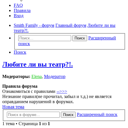
FAQ
Правила
Вход
Smith Family - форум
Главный форум
Любите ли вы
театр?!.
Расширенный
Поиск
поиск
Поиск
Любите ли вы театр?!.
Модераторы:
Elena
,
Модератор
Правила форума
Ознакомиться с правилами
-->>>
Незнание правил(не прочитал, забыл и т.д.) не является
оправданием нарушений в форумах.
Новая тема
Расширенный поиск
Поиск
1 тема • Страница
1
из
1