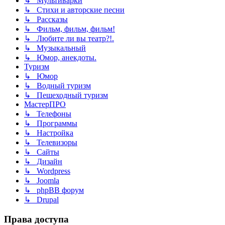
↳ Мультиварки
↳ Стихи и авторские песни
↳ Рассказы
↳ Фильм, фильм, фильм!
↳ Любите ли вы театр?!.
↳ Музыкальный
↳ Юмор, анекдоты.
Туризм
↳ Юмор
↳ Водный туризм
↳ Пешеходный туризм
МастерПРО
↳ Телефоны
↳ Программы
↳ Настройка
↳ Телевизоры
↳ Сайты
↳ Дизайн
↳ Wordpress
↳ Joomla
↳ phpBB форум
↳ Drupal
Права доступа