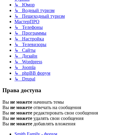
↳ Юмор
↳ Водный туризм
↳ Пешеходный туризм
МастерПРО
↳ Телефоны
↳ Программы
↳ Настройка
↳ Телевизоры
↳ Сайты
↳ Дизайн
↳ Wordpress
↳ Joomla
↳ phpBB форум
↳ Drupal
Права доступа
Вы
не можете
начинать темы
Вы
не можете
отвечать на сообщения
Вы
не можете
редактировать свои сообщения
Вы
не можете
удалять свои сообщения
Вы
не можете
добавлять вложения
Smith Family - форум