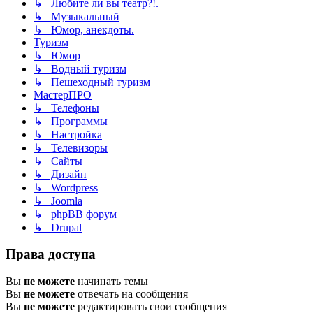
↳ Любите ли вы театр?!.
↳ Музыкальный
↳ Юмор, анекдоты.
Туризм
↳ Юмор
↳ Водный туризм
↳ Пешеходный туризм
МастерПРО
↳ Телефоны
↳ Программы
↳ Настройка
↳ Телевизоры
↳ Сайты
↳ Дизайн
↳ Wordpress
↳ Joomla
↳ phpBB форум
↳ Drupal
Права доступа
Вы
не можете
начинать темы
Вы
не можете
отвечать на сообщения
Вы
не можете
редактировать свои сообщения