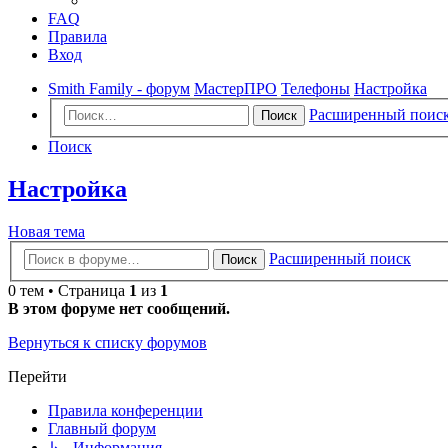
FAQ
Правила
Вход
Smith Family - форум
МастерПРО
Телефоны
Настройка
Расширенный поис
Поиск
Поиск
Настройка
Новая тема
Расширенный поиск
Поиск
0 тем • Страница
1
из
1
В этом форуме нет сообщений.
Вернуться к списку форумов
Перейти
Правила конференции
Главный форум
↳ Информация