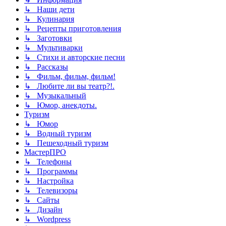
↳ Наши дети
↳ Кулинария
↳ Рецепты приготовления
↳ Заготовки
↳ Мультиварки
↳ Стихи и авторские песни
↳ Рассказы
↳ Фильм, фильм, фильм!
↳ Любите ли вы театр?!.
↳ Музыкальный
↳ Юмор, анекдоты.
Туризм
↳ Юмор
↳ Водный туризм
↳ Пешеходный туризм
МастерПРО
↳ Телефоны
↳ Программы
↳ Настройка
↳ Телевизоры
↳ Сайты
↳ Дизайн
↳ Wordpress