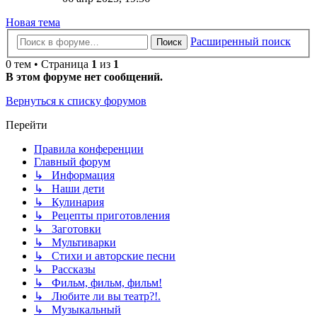
Новая тема
Расширенный поиск
Поиск
0 тем • Страница
1
из
1
В этом форуме нет сообщений.
Вернуться к списку форумов
Перейти
Правила конференции
Главный форум
↳ Информация
↳ Наши дети
↳ Кулинария
↳ Рецепты приготовления
↳ Заготовки
↳ Мультиварки
↳ Стихи и авторские песни
↳ Рассказы
↳ Фильм, фильм, фильм!
↳ Любите ли вы театр?!.
↳ Музыкальный