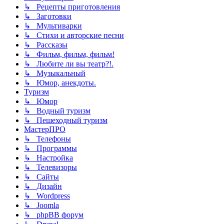
↳ Рецепты приготовления
↳ Заготовки
↳ Мультиварки
↳ Стихи и авторские песни
↳ Рассказы
↳ Фильм, фильм, фильм!
↳ Любите ли вы театр?!.
↳ Музыкальный
↳ Юмор, анекдоты.
Туризм
↳ Юмор
↳ Водный туризм
↳ Пешеходный туризм
МастерПРО
↳ Телефоны
↳ Программы
↳ Настройка
↳ Телевизоры
↳ Сайты
↳ Дизайн
↳ Wordpress
↳ Joomla
↳ phpBB форум