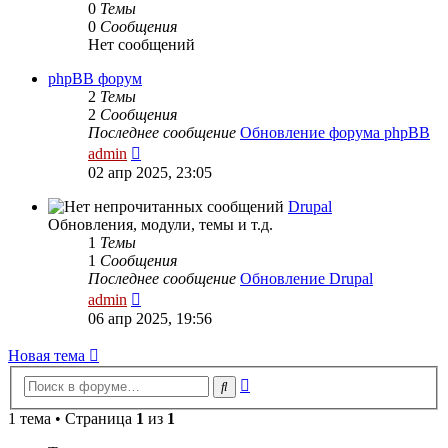
0
Темы
0
Сообщения
Нет сообщений
phpBB форум
2
Темы
2
Сообщения
Последнее сообщение
Обновление форума phpBB
Перейти
admin
к
02 апр 2025, 23:05
последнему
сообщению
Drupal
Обновления, модули, темы и т.д.
1
Темы
1
Сообщения
Последнее сообщение
Обновление Drupal
Перейти
admin
к
06 апр 2025, 19:56
последнему
сообщению
Новая тема
Расширенный
Поиск
поиск
1 тема • Страница
1
из
1