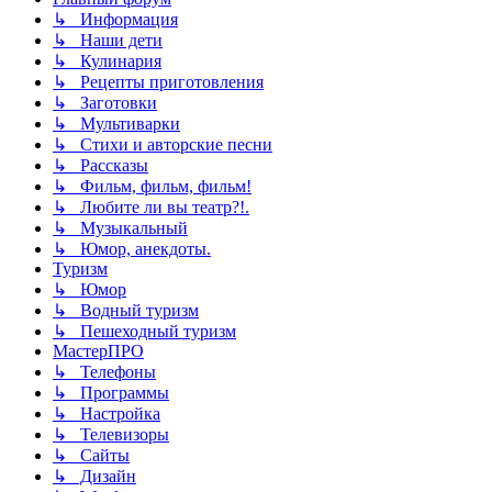
↳ Информация
↳ Наши дети
↳ Кулинария
↳ Рецепты приготовления
↳ Заготовки
↳ Мультиварки
↳ Стихи и авторские песни
↳ Рассказы
↳ Фильм, фильм, фильм!
↳ Любите ли вы театр?!.
↳ Музыкальный
↳ Юмор, анекдоты.
Туризм
↳ Юмор
↳ Водный туризм
↳ Пешеходный туризм
МастерПРО
↳ Телефоны
↳ Программы
↳ Настройка
↳ Телевизоры
↳ Сайты
↳ Дизайн