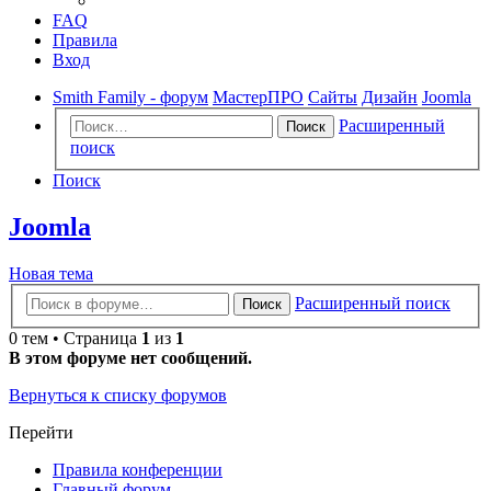
FAQ
Правила
Вход
Smith Family - форум
МастерПРО
Сайты
Дизайн
Joomla
Расширенный
Поиск
поиск
Поиск
Joomla
Новая тема
Расширенный поиск
Поиск
0 тем • Страница
1
из
1
В этом форуме нет сообщений.
Вернуться к списку форумов
Перейти
Правила конференции
Главный форум