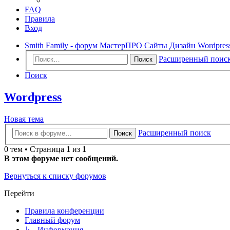
FAQ
Правила
Вход
Smith Family - форум
МастерПРО
Сайты
Дизайн
Wordpres
Расширенный поис
Поиск
Поиск
Wordpress
Новая тема
Расширенный поиск
Поиск
0 тем • Страница
1
из
1
В этом форуме нет сообщений.
Вернуться к списку форумов
Перейти
Правила конференции
Главный форум
↳ Информация