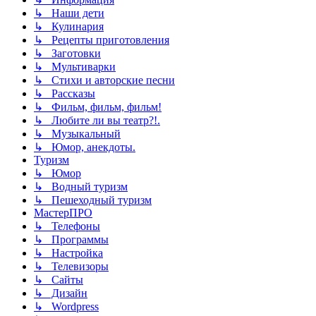
↳ Наши дети
↳ Кулинария
↳ Рецепты приготовления
↳ Заготовки
↳ Мультиварки
↳ Стихи и авторские песни
↳ Рассказы
↳ Фильм, фильм, фильм!
↳ Любите ли вы театр?!.
↳ Музыкальный
↳ Юмор, анекдоты.
Туризм
↳ Юмор
↳ Водный туризм
↳ Пешеходный туризм
МастерПРО
↳ Телефоны
↳ Программы
↳ Настройка
↳ Телевизоры
↳ Сайты
↳ Дизайн
↳ Wordpress