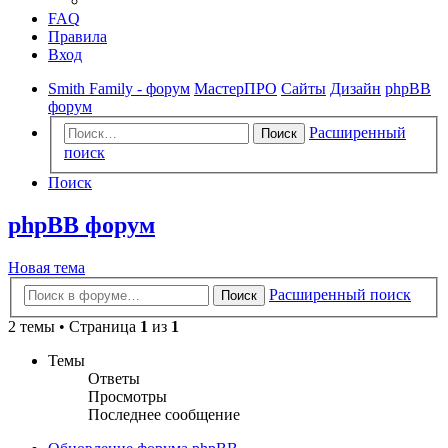
FAQ
Правила
Вход
Smith Family - форум
МастерПРО
Сайты
Дизайн
phpBB
форум
Расширенный
Поиск
поиск
Поиск
phpBB форум
Новая тема
Расширенный поиск
Поиск
2 темы • Страница
1
из
1
Темы
Ответы
Просмотры
Последнее сообщение