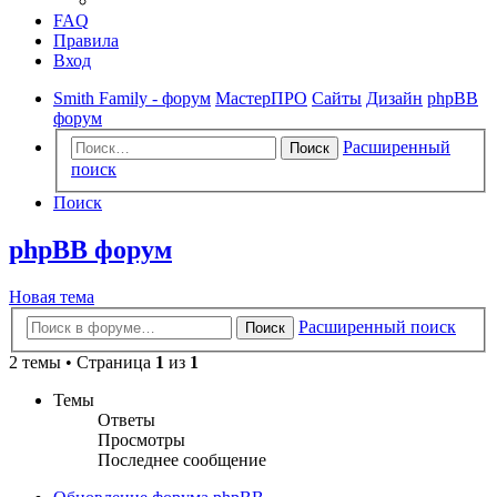
FAQ
Правила
Вход
Smith Family - форум
МастерПРО
Сайты
Дизайн
phpBB
форум
Расширенный
Поиск
поиск
Поиск
phpBB форум
Новая тема
Расширенный поиск
Поиск
2 темы • Страница
1
из
1
Темы
Ответы
Просмотры
Последнее сообщение