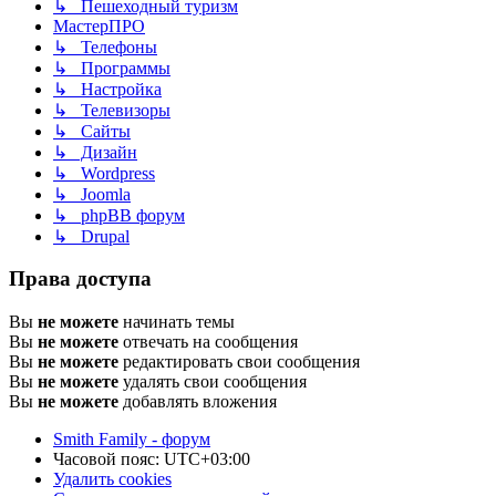
↳ Пешеходный туризм
МастерПРО
↳ Телефоны
↳ Программы
↳ Настройка
↳ Телевизоры
↳ Сайты
↳ Дизайн
↳ Wordpress
↳ Joomla
↳ phpBB форум
↳ Drupal
Права доступа
Вы
не можете
начинать темы
Вы
не можете
отвечать на сообщения
Вы
не можете
редактировать свои сообщения
Вы
не можете
удалять свои сообщения
Вы
не можете
добавлять вложения
Smith Family - форум
Часовой пояс:
UTC+03:00
Удалить cookies