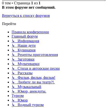
0 тем • Страница
1
из
1
В этом форуме нет сообщений.
Вернуться к списку форумов
Перейти
Правила конференции
Главный форум
↳ Информация
↳ Наши дети
↳ Кулинария
↳ Рецепты приготовления
↳ Заготовки
↳ Мультиварки
↳ Стихи и авторские песни
↳ Рассказы
↳ Фильм, фильм, фильм!
↳ Любите ли вы театр?!.
↳ Музыкальный
↳ Юмор, анекдоты.
Туризм
↳ Юмор
↳ Водный туризм