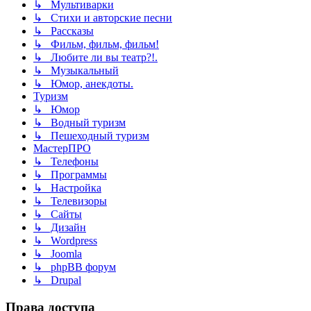
↳ Мультиварки
↳ Стихи и авторские песни
↳ Рассказы
↳ Фильм, фильм, фильм!
↳ Любите ли вы театр?!.
↳ Музыкальный
↳ Юмор, анекдоты.
Туризм
↳ Юмор
↳ Водный туризм
↳ Пешеходный туризм
МастерПРО
↳ Телефоны
↳ Программы
↳ Настройка
↳ Телевизоры
↳ Сайты
↳ Дизайн
↳ Wordpress
↳ Joomla
↳ phpBB форум
↳ Drupal
Права доступа