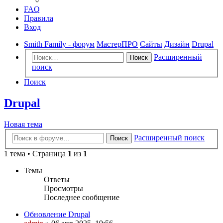
FAQ
Правила
Вход
Smith Family - форум
МастерПРО
Сайты
Дизайн
Drupal
Расширенный
Поиск
поиск
Поиск
Drupal
Новая тема
Расширенный поиск
Поиск
1 тема • Страница
1
из
1
Темы
Ответы
Просмотры
Последнее сообщение
Обновление Drupal