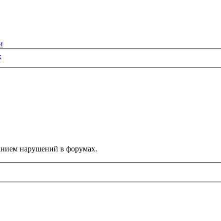
и
к
данием нарушений в форумах.