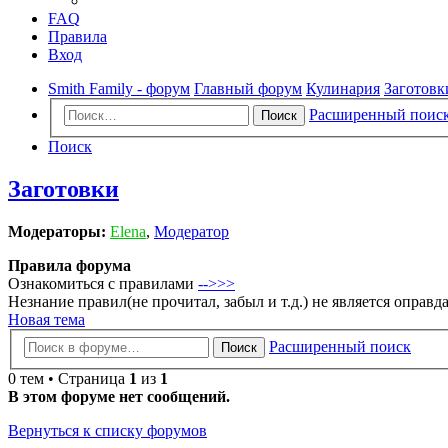
FAQ
Правила
Вход
Smith Family - форум
Главный форум
Кулинария
Заготовк
Расширенный поис
Поиск
Поиск
Заготовки
Модераторы:
Elena
,
Модератор
Правила форума
Ознакомиться с правилами
-->>>
Незнание правил(не прочитал, забыл и т.д.) не является оправ
Новая тема
Расширенный поиск
Поиск
0 тем • Страница
1
из
1
В этом форуме нет сообщений.
Вернуться к списку форумов