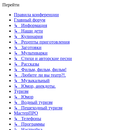
Перейти
Правила конференции
Главный форум
↳ Информация
↳ Наши дети
↳ Кулинария
↳ Рецепты приготовления
↳ Заготовки
↳ Мультиварки
↳ Стихи и авторские песни
↳ Рассказы
↳ Фильм, фильм, фильм!
↳ Любите ли вы театр?!.
↳ Музыкальный
↳ Юмор, анекдоты.
Туризм
↳ Юмор
↳ Водный туризм
↳ Пешеходный туризм
МастерПРО
↳ Телефоны
↳ Программы
↳ Настройка