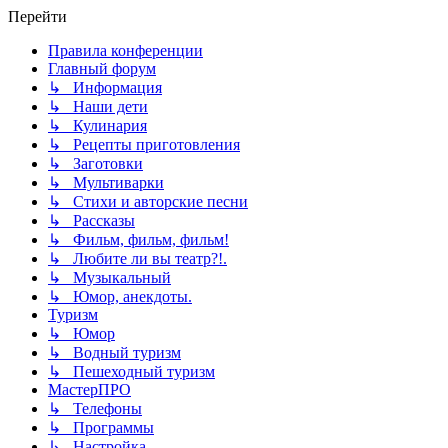
Перейти
Правила конференции
Главный форум
↳ Информация
↳ Наши дети
↳ Кулинария
↳ Рецепты приготовления
↳ Заготовки
↳ Мультиварки
↳ Стихи и авторские песни
↳ Рассказы
↳ Фильм, фильм, фильм!
↳ Любите ли вы театр?!.
↳ Музыкальный
↳ Юмор, анекдоты.
Туризм
↳ Юмор
↳ Водный туризм
↳ Пешеходный туризм
МастерПРО
↳ Телефоны
↳ Программы
↳ Настройка