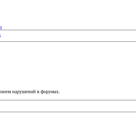
и
к
данием нарушений в форумах.