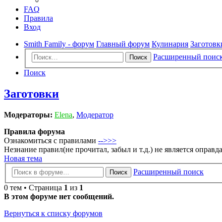
FAQ
Правила
Вход
Smith Family - форум
Главный форум
Кулинария
Заготовк
Расширенный поис
Поиск
Поиск
Заготовки
Модераторы:
Elena
,
Модератор
Правила форума
Ознакомиться с правилами
-->>>
Незнание правил(не прочитал, забыл и т.д.) не является оправ
Новая тема
Расширенный поиск
Поиск
0 тем • Страница
1
из
1
В этом форуме нет сообщений.
Вернуться к списку форумов