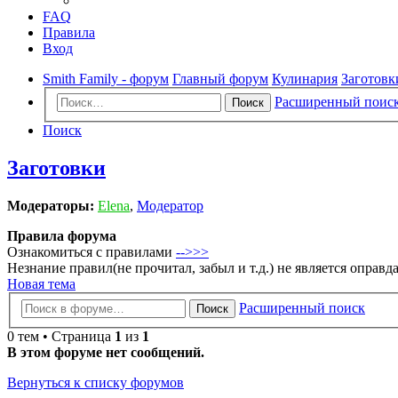
FAQ
Правила
Вход
Smith Family - форум
Главный форум
Кулинария
Заготовк
Расширенный поис
Поиск
Поиск
Заготовки
Модераторы:
Elena
,
Модератор
Правила форума
Ознакомиться с правилами
-->>>
Незнание правил(не прочитал, забыл и т.д.) не является оправ
Новая тема
Расширенный поиск
Поиск
0 тем • Страница
1
из
1
В этом форуме нет сообщений.
Вернуться к списку форумов