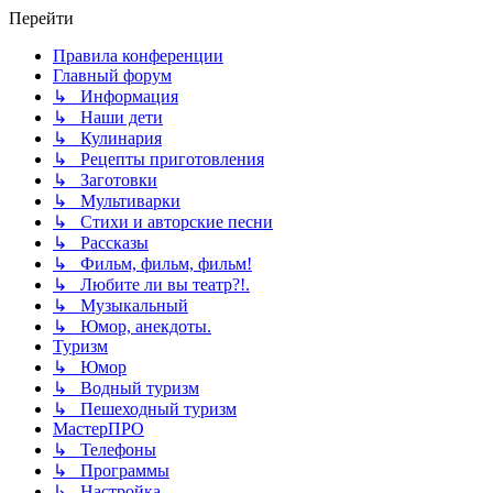
Перейти
Правила конференции
Главный форум
↳ Информация
↳ Наши дети
↳ Кулинария
↳ Рецепты приготовления
↳ Заготовки
↳ Мультиварки
↳ Стихи и авторские песни
↳ Рассказы
↳ Фильм, фильм, фильм!
↳ Любите ли вы театр?!.
↳ Музыкальный
↳ Юмор, анекдоты.
Туризм
↳ Юмор
↳ Водный туризм
↳ Пешеходный туризм
МастерПРО
↳ Телефоны
↳ Программы
↳ Настройка