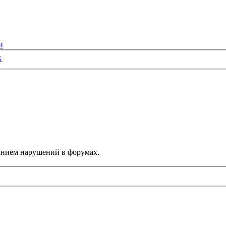
и
к
данием нарушений в форумах.