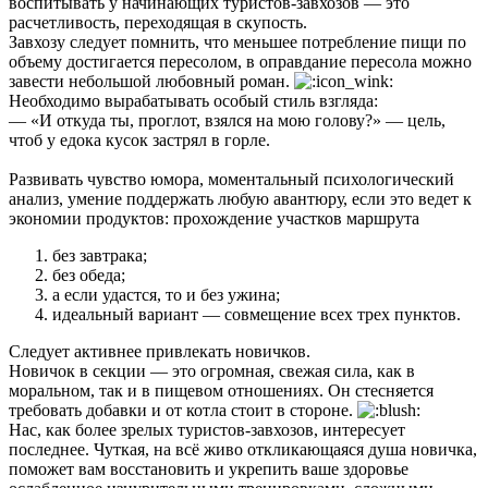
воспитывать у начинающих туристов-завхозов — это
расчетливость, переходящая в скупость.
Завхозу следует помнить, что меньшее потребление пищи по
объему достигается пересолом, в оправдание пересола можно
завести небольшой любовный роман.
Необходимо вырабатывать особый стиль взгляда:
— «И откуда ты, проглот, взялся на мою голову?» — цель,
чтоб у едока кусок застрял в горле.
Развивать чувство юмора, моментальный психологический
анализ, умение поддержать любую авантюру, если это ведет к
экономии продуктов: прохождение участков маршрута
без завтрака;
без обеда;
а если удастся, то и без ужина;
идеальный вариант — совмещение всех трех пунктов.
Следует активнее привлекать новичков.
Новичок в секции — это огромная, свежая сила, как в
моральном, так и в пищевом отношениях. Он стесняется
требовать добавки и от котла стоит в стороне.
Нас, как более зрелых туристов-завхозов, интересует
последнее. Чуткая, на всё живо откликающаяся душа новичка,
поможет вам восстановить и укрепить ваше здоровье