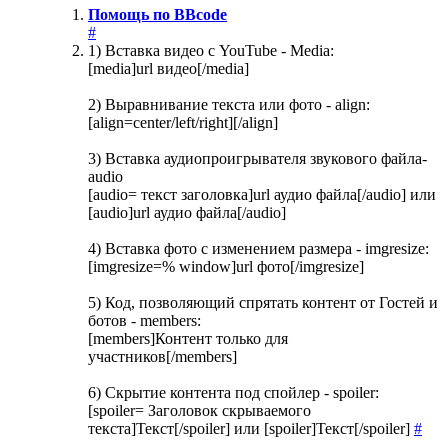
Помощь по BBcode
#
1) Вставка видео с YouTube - Media:
[media]url видео[/media]
2) Выравнивание текста или фото - align:
[align=center/left/right][/align]
3) Вставка аудиопроигрывателя звукового файла-
audio
[audio= текст заголовка]url аудио файла[/audio] или
[audio]url аудио файла[/audio]
4) Вставка фото с изменением размера - imgresize:
[imgresize=% window]url фото[/imgresize]
5) Код, позволяющий спрятать контент от Гостей и
ботов - members:
[members]Контент только для
участников[/members]
6) Скрытие контента под спойлер - spoiler:
[spoiler= Заголовок скрываемого
текста]Текст[/spoiler] или [spoiler]Текст[/spoiler]
#