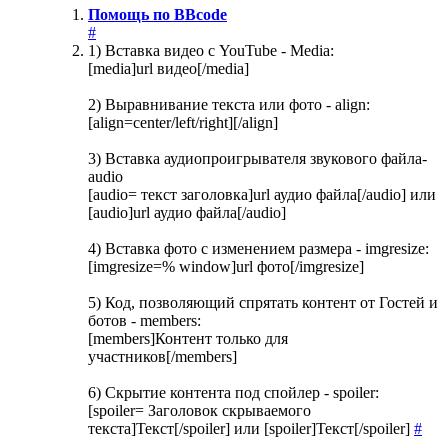
Помощь по BBcode
#
1) Вставка видео с YouTube - Media:
[media]url видео[/media]
2) Выравнивание текста или фото - align:
[align=center/left/right][/align]
3) Вставка аудиопроигрывателя звукового файла-
audio
[audio= текст заголовка]url аудио файла[/audio] или
[audio]url аудио файла[/audio]
4) Вставка фото с изменением размера - imgresize:
[imgresize=% window]url фото[/imgresize]
5) Код, позволяющий спрятать контент от Гостей и
ботов - members:
[members]Контент только для
участников[/members]
6) Скрытие контента под спойлер - spoiler:
[spoiler= Заголовок скрываемого
текста]Текст[/spoiler] или [spoiler]Текст[/spoiler]
#