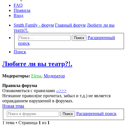
FAQ
Правила
Вход
Smith Family - форум
Главный форум
Любите ли вы
театр?!.
Расширенный
Поиск
поиск
Поиск
Любите ли вы театр?!.
Модераторы:
Elena
,
Модератор
Правила форума
Ознакомиться с правилами
-->>>
Незнание правил(не прочитал, забыл и т.д.) не является
оправданием нарушений в форумах.
Новая тема
Расширенный поиск
Поиск
1 тема • Страница
1
из
1