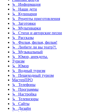
↳ Информация
↳ Наши дети
↳ Кулинария
↳ Рецепты приготовления
↳ Заготовки
↳ Мультиварки
↳ Стихи и авторские песни
↳ Рассказы
↳ Фильм, фильм, фильм!
↳ Любите ли вы театр?!.
↳ Музыкальный
↳ Юмор, анекдоты.
Туризм
↳ Юмор
↳ Водный туризм
↳ Пешеходный туризм
МастерПРО
↳ Телефоны
↳ Программы
↳ Настройка
↳ Телевизоры
↳ Сайты
↳ Дизайн